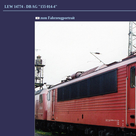
LEW 14774 - DB AG "155 014-4"
zum Fahrzeugportrait