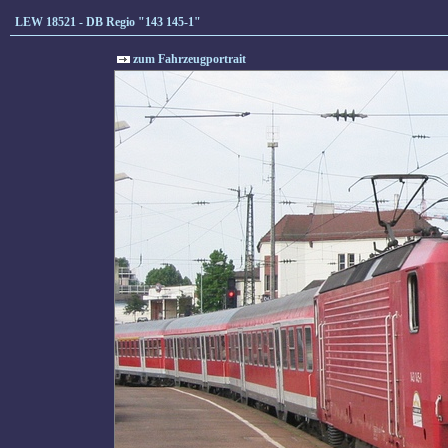
LEW 18521 - DB Regio "143 145-1"
zum Fahrzeugportrait