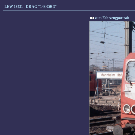
LEW 18431 - DB AG "143 050-3"
zum Fahrzeugportrait