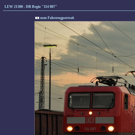
LEW 21300 - DB Regio "114 007"
zum Fahrzeugportrait