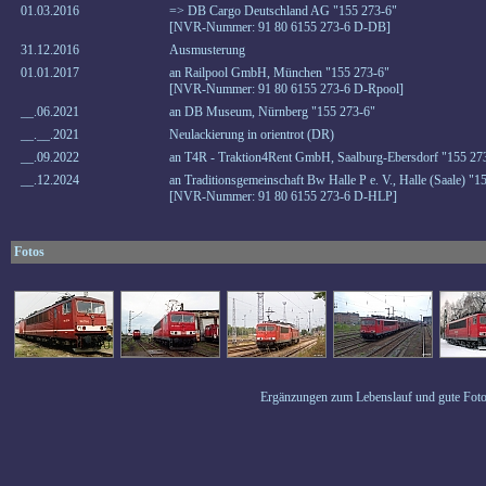
01.03.2016
=> DB Cargo Deutschland AG "155 273-6"
[NVR-Nummer: 91 80 6155 273-6 D-DB]
31.12.2016
Ausmusterung
01.01.2017
an Railpool GmbH, München "155 273-6"
[NVR-Nummer: 91 80 6155 273-6 D-Rpool]
__.06.2021
an DB Museum, Nürnberg "155 273-6"
__.__.2021
Neulackierung in orientrot (DR)
__.09.2022
an T4R - Traktion4Rent GmbH, Saalburg-Ebersdorf "155 27
__.12.2024
an Traditionsgemeinschaft Bw Halle P e. V., Halle (Saale) "1
[NVR-Nummer: 91 80 6155 273-6 D-HLP]
Fotos
Ergänzungen zum Lebenslauf und gute Foto