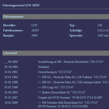
Fahrzeugportrait LEW 18293
Fahrzeugstamm
Hersteller:
LEW
Typ:
250
Fabriknummer:
18293
Achsfolge:
Co'Co'-el
Baujahr:
1984
Spurweite:
1435 mm
Lebenslauf
__.09.1984
Auslieferung an DR - Deutsche Reichsbahn "250 273-0"
02.10.1984
Abnahme
01.01.1992
Umzeichnung in "155 273-6"
01.01.1994
=> DB AG - Deutsche Bahn AG, GB Traktion "155 273-6"
01.01.1998
=> DB AG - Deutsche Bahn AG, GB Ladungsverkehr "155 
01.07.1999
=> DB Cargo AG "155 273-6"
01.09.2003
=> Railion Deutschland AG "155 273-6"
01.01.2007
Vergabe der NVR-Nummer "91 80 6155 273-6 D-DB"
16.02.2009
=> DB Schenker Rail Deutschland AG "155 273-6"
[NVR-Nummer: 91 80 6155 273-6 D-DB]