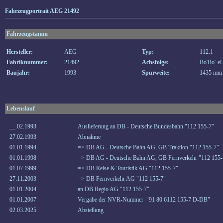
Fahrzeugportrait AEG 21492
Fahrzeugstamm
Hersteller:
AEG
Typ:
112.1
Fabriknummer:
21492
Achsfolge:
Bo'Bo'-el
Baujahr:
1993
Spurweite:
1435 mm
Lebenslauf
__.02.1993
Auslieferung an DB - Deutsche Bundesbahn "112 155-7"
27.02.1993
Abnahme
01.01.1994
=> DB AG - Deutsche Bahn AG, GB Traktion "112 155-7"
01.01.1998
=> DB AG - Deutsche Bahn AG, GB Fernverkehr "112 155-
01.07.1999
=> DB Reise & Touristik AG "112 155-7"
27.11.2003
=> DB Fernverkehr AG "112 155-7"
01.01.2004
an DB Regio AG "112 155-7"
01.01.2007
Vergabe der NVR-Nummer "91 80 6112 155-7 D-DB"
02.03.2025
Abstellung