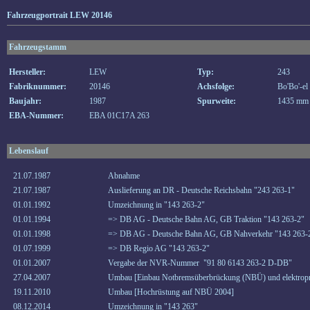
Fahrzeugportrait LEW 20146
Fahrzeugstamm
Hersteller:
LEW
Typ:
243
Fabriknummer:
20146
Achsfolge:
Bo'Bo'-el
Baujahr:
1987
Spurweite:
1435 mm
EBA-Nummer:
EBA 01C17A 263
Lebenslauf
21.07.1987
Abnahme
21.07.1987
Auslieferung an DR - Deutsche Reichsbahn "243 263-1"
01.01.1992
Umzeichnung in "143 263-2"
01.01.1994
=> DB AG - Deutsche Bahn AG, GB Traktion "143 263-2"
01.01.1998
=> DB AG - Deutsche Bahn AG, GB Nahverkehr "143 263-
01.07.1999
=> DB Regio AG "143 263-2"
01.01.2007
Vergabe der NVR-Nummer "91 80 6143 263-2 D-DB"
27.04.2007
Umbau [Einbau Notbremsüberbrückung (NBÜ) und elektropn
19.11.2010
Umbau [Hochrüstung auf NBÜ 2004]
08.12.2014
Umzeichnung in "143 263"