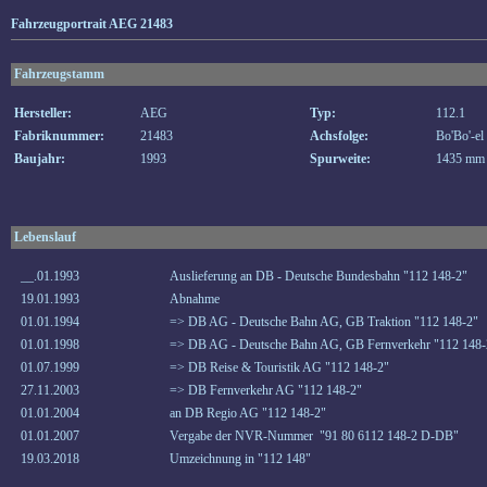
Fahrzeugportrait AEG 21483
Fahrzeugstamm
Hersteller:
AEG
Typ:
112.1
Fabriknummer:
21483
Achsfolge:
Bo'Bo'-el
Baujahr:
1993
Spurweite:
1435 mm
Lebenslauf
__.01.1993
Auslieferung an DB - Deutsche Bundesbahn "112 148-2"
19.01.1993
Abnahme
01.01.1994
=> DB AG - Deutsche Bahn AG, GB Traktion "112 148-2"
01.01.1998
=> DB AG - Deutsche Bahn AG, GB Fernverkehr "112 148-
01.07.1999
=> DB Reise & Touristik AG "112 148-2"
27.11.2003
=> DB Fernverkehr AG "112 148-2"
01.01.2004
an DB Regio AG "112 148-2"
01.01.2007
Vergabe der NVR-Nummer "91 80 6112 148-2 D-DB"
19.03.2018
Umzeichnung in "112 148"