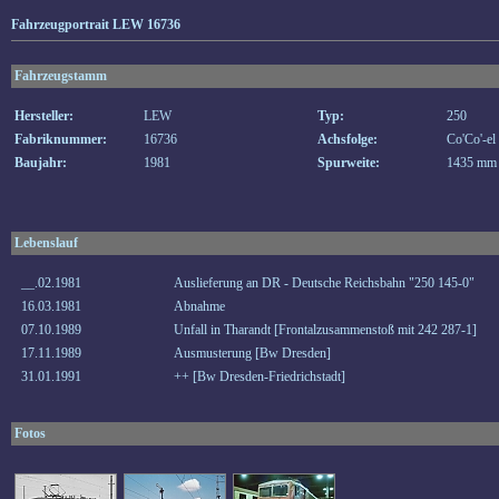
Fahrzeugportrait LEW 16736
Fahrzeugstamm
Hersteller:
LEW
Typ:
250
Fabriknummer:
16736
Achsfolge:
Co'Co'-el
Baujahr:
1981
Spurweite:
1435 mm
Lebenslauf
__.02.1981
Auslieferung an DR - Deutsche Reichsbahn "250 145-0"
16.03.1981
Abnahme
07.10.1989
Unfall in Tharandt [Frontalzusammenstoß mit 242 287-1]
17.11.1989
Ausmusterung [Bw Dresden]
31.01.1991
++ [Bw Dresden-Friedrichstadt]
Fotos