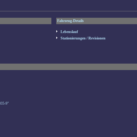
Fahrzeug-Details
Lebenslauf
Stationierungen / Revisionen
035-9"