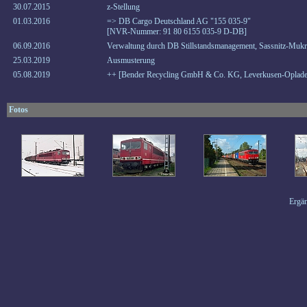
30.07.2015
z-Stellung
01.03.2016
=> DB Cargo Deutschland AG "155 035-9"
[NVR-Nummer: 91 80 6155 035-9 D-DB]
06.09.2016
Verwaltung durch DB Stillstandsmanagement, Sassnitz-Mukr
25.03.2019
Ausmusterung
05.08.2019
++ [Bender Recycling GmbH & Co. KG, Leverkusen-Oplade
Fotos
Ergän