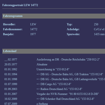
Fahrzeugportrait LEW 14772
Fahrzeugstamm
Hersteller:
LEW
Typ:
250
Fabriknummer:
14772
Achsfolge:
Co'Co'-el
Baujahr:
1977
Spurweite:
1435 mm
Lebenslauf
__.02.1977
Auslieferung an DR - Deutsche Reichsbahn "250 012-2"
20.05.1977
Abnahme
01.01.1992
Umzeichnung in "155 012-8"
01.01.1994
=> DB AG - Deutsche Bahn AG, GB Traktion "155 012-8"
01.01.1998
=> DB AG - Deutsche Bahn AG, GB Ladungsverkehr "155 
01.07.1999
=> DB Cargo AG "155 012-8"
01.09.2003
=> Railion Deutschland AG "155 012-8"
01.01.2007
Vergabe der NVR-Nummer "91 80 6155 012-8 D-DB"
16.02.2009
=> DB Schenker Rail Deutschland AG "155 012-8"
07.07.2009
z-Stellung