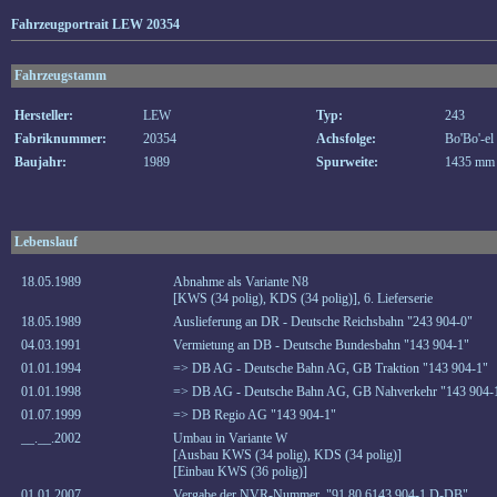
Fahrzeugportrait LEW 20354
Fahrzeugstamm
Hersteller:
LEW
Typ:
243
Fabriknummer:
20354
Achsfolge:
Bo'Bo'-el
Baujahr:
1989
Spurweite:
1435 mm
Lebenslauf
18.05.1989
Abnahme als Variante N8
[KWS (34 polig), KDS (34 polig)], 6. Lieferserie
18.05.1989
Auslieferung an DR - Deutsche Reichsbahn "243 904-0"
04.03.1991
Vermietung an DB - Deutsche Bundesbahn "143 904-1"
01.01.1994
=> DB AG - Deutsche Bahn AG, GB Traktion "143 904-1"
01.01.1998
=> DB AG - Deutsche Bahn AG, GB Nahverkehr "143 904-
01.07.1999
=> DB Regio AG "143 904-1"
__.__.2002
Umbau in Variante W
[Ausbau KWS (34 polig), KDS (34 polig)]
[Einbau KWS (36 polig)]
01.01.2007
Vergabe der NVR-Nummer "91 80 6143 904-1 D-DB"