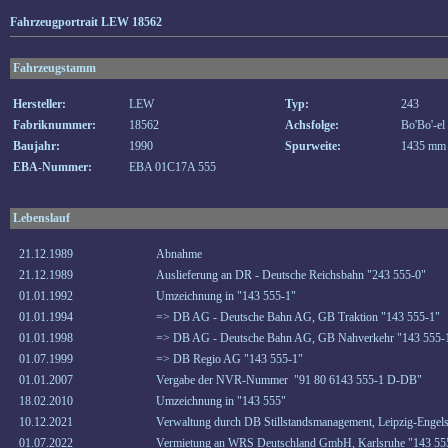
Fahrzeugportrait LEW 18562
Fahrzeugstamm
Hersteller:
LEW
Typ:
243
Fabriknummer:
18562
Achsfolge:
Bo'Bo'-el
Baujahr:
1990
Spurweite:
1435 mm
EBA-Nummer:
EBA 01C17A 555
Lebenslauf
21.12.1989
Abnahme
21.12.1989
Auslieferung an DR - Deutsche Reichsbahn "243 555-0"
01.01.1992
Umzeichnung in "143 555-1"
01.01.1994
=> DB AG - Deutsche Bahn AG, GB Traktion "143 555-1"
01.01.1998
=> DB AG - Deutsche Bahn AG, GB Nahverkehr "143 555-
01.07.1999
=> DB Regio AG "143 555-1"
01.01.2007
Vergabe der NVR-Nummer "91 80 6143 555-1 D-DB"
18.02.2010
Umzeichnung in "143 555"
10.12.2021
Verwaltung durch DB Stillstandsmanagement, Leipzig-Engels
01.07.2022
Vermietung an WRS Deutschland GmbH, Karlsruhe "143 555