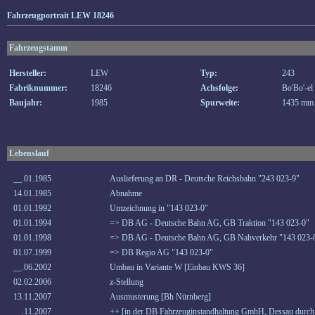
Fahrzeugportrait LEW 18246
Fahrzeugstamm
Hersteller:
LEW
Typ:
243
Fabriknummer:
18246
Achsfolge:
Bo'Bo'-el
Baujahr:
1985
Spurweite:
1435 mm
Lebenslauf
__.01.1985
Auslieferung an DR - Deutsche Reichsbahn "243 023-9"
14.01.1985
Abnahme
01.01.1992
Umzeichnung in "143 023-0"
01.01.1994
=> DB AG - Deutsche Bahn AG, GB Traktion "143 023-0"
01.01.1998
=> DB AG - Deutsche Bahn AG, GB Nahverkehr "143 023-
01.07.1999
=> DB Regio AG "143 023-0"
__.06.2002
Umbau in Variante W [Einbau KWS 36]
02.02.2006
z-Stellung
13.11.2007
Ausmusterung [Bh Nürnberg]
__.11.2007
++ [in der DB Fahrzeuginstandhaltung GmbH, Dessau durch E