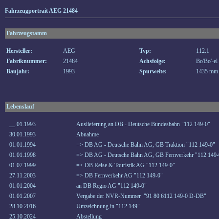
Fahrzeugportrait AEG 21484
Fahrzeugstamm
Hersteller:
AEG
Typ:
112.1
Fabriknummer:
21484
Achsfolge:
Bo'Bo'-el
Baujahr:
1993
Spurweite:
1435 mm
Lebenslauf
__.01.1993
Auslieferung an DB - Deutsche Bundesbahn "112 149-0"
30.01.1993
Abnahme
01.01.1994
=> DB AG - Deutsche Bahn AG, GB Traktion "112 149-0"
01.01.1998
=> DB AG - Deutsche Bahn AG, GB Fernverkehr "112 149-
01.07.1999
=> DB Reise & Touristik AG "112 149-0"
27.11.2003
=> DB Fernverkehr AG "112 149-0"
01.01.2004
an DB Regio AG "112 149-0"
01.01.2007
Vergabe der NVR-Nummer "91 80 6112 149-0 D-DB"
28.10.2016
Umzeichnung in "112 149"
25.10.2024
Abstellung