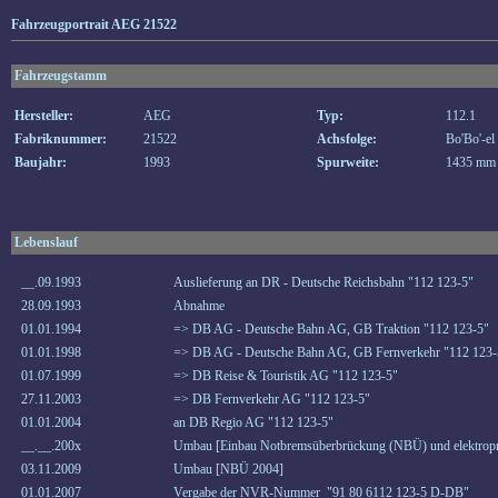
Fahrzeugportrait AEG 21522
Fahrzeugstamm
Hersteller:
AEG
Typ:
112.1
Fabriknummer:
21522
Achsfolge:
Bo'Bo'-el
Baujahr:
1993
Spurweite:
1435 mm
Lebenslauf
__.09.1993
Auslieferung an DR - Deutsche Reichsbahn "112 123-5"
28.09.1993
Abnahme
01.01.1994
=> DB AG - Deutsche Bahn AG, GB Traktion "112 123-5"
01.01.1998
=> DB AG - Deutsche Bahn AG, GB Fernverkehr "112 123-
01.07.1999
=> DB Reise & Touristik AG "112 123-5"
27.11.2003
=> DB Fernverkehr AG "112 123-5"
01.01.2004
an DB Regio AG "112 123-5"
__.__.200x
Umbau [Einbau Notbremsüberbrückung (NBÜ) und elektropn
03.11.2009
Umbau [NBÜ 2004]
01.01.2007
Vergabe der NVR-Nummer "91 80 6112 123-5 D-DB"