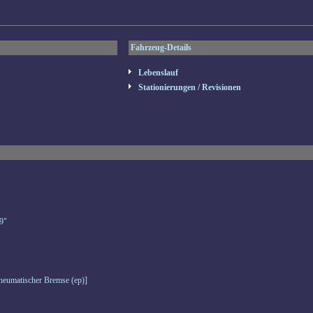
Fahrzeug-Details
Lebenslauf
Stationierungen / Revisionen
9"
eumatischer Bremse (ep)]