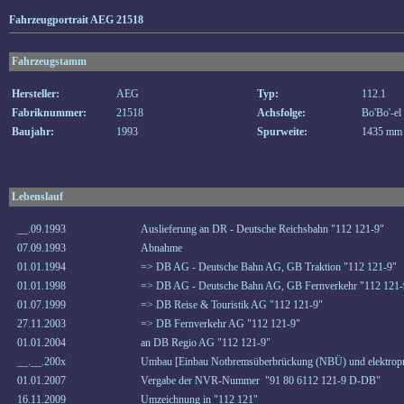
Fahrzeugportrait AEG 21518
Fahrzeugstamm
Hersteller:
AEG
Typ:
112.1
Fabriknummer:
21518
Achsfolge:
Bo'Bo'-el
Baujahr:
1993
Spurweite:
1435 mm
Lebenslauf
__.09.1993
Auslieferung an DR - Deutsche Reichsbahn "112 121-9"
07.09.1993
Abnahme
01.01.1994
=> DB AG - Deutsche Bahn AG, GB Traktion "112 121-9"
01.01.1998
=> DB AG - Deutsche Bahn AG, GB Fernverkehr "112 121-
01.07.1999
=> DB Reise & Touristik AG "112 121-9"
27.11.2003
=> DB Fernverkehr AG "112 121-9"
01.01.2004
an DB Regio AG "112 121-9"
__.__.200x
Umbau [Einbau Notbremsüberbrückung (NBÜ) und elektropn
01.01.2007
Vergabe der NVR-Nummer "91 80 6112 121-9 D-DB"
16.11.2009
Umzeichnung in "112 121"