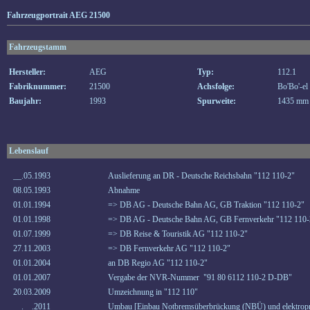
Fahrzeugportrait AEG 21500
Fahrzeugstamm
Hersteller:
AEG
Typ:
112.1
Fabriknummer:
21500
Achsfolge:
Bo'Bo'-el
Baujahr:
1993
Spurweite:
1435 mm
Lebenslauf
__.05.1993
Auslieferung an DR - Deutsche Reichsbahn "112 110-2"
08.05.1993
Abnahme
01.01.1994
=> DB AG - Deutsche Bahn AG, GB Traktion "112 110-2"
01.01.1998
=> DB AG - Deutsche Bahn AG, GB Fernverkehr "112 110-
01.07.1999
=> DB Reise & Touristik AG "112 110-2"
27.11.2003
=> DB Fernverkehr AG "112 110-2"
01.01.2004
an DB Regio AG "112 110-2"
01.01.2007
Vergabe der NVR-Nummer "91 80 6112 110-2 D-DB"
20.03.2009
Umzeichnung in "112 110"
__.__.2011
Umbau [Einbau Notbremsüberbrückung (NBÜ) und elektropn