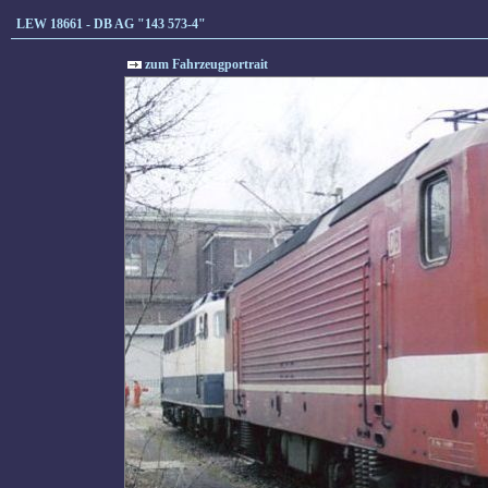
LEW 18661 - DB AG "143 573-4"
zum Fahrzeugportrait