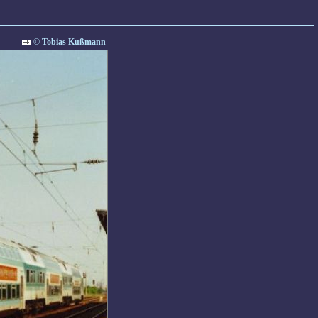
© Tobias Kußmann