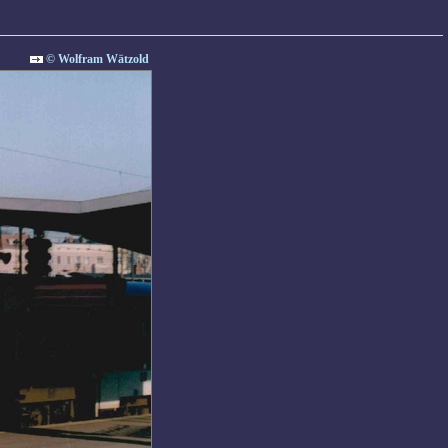
© Wolfram Wätzold