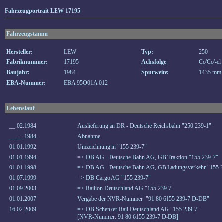
Fahrzeugportrait LEW 17195
Fahrzeugstamm
Hersteller:
LEW
Typ:
250
Fabriknummer:
17195
Achsfolge:
Co'Co'-el
Baujahr:
1984
Spurweite:
1435 mm
EBA-Nummer:
EBA 95O01A 012
Lebenslauf
__.02.1984
Auslieferung an DR - Deutsche Reichsbahn "250 239-1"
__.__.1984
Abnahme
01.01.1992
Umzeichnung in "155 239-7"
01.01.1994
=> DB AG - Deutsche Bahn AG, GB Traktion "155 239-7"
01.01.1998
=> DB AG - Deutsche Bahn AG, GB Ladungsverkehr "155 
01.07.1999
=> DB Cargo AG "155 239-7"
01.09.2003
=> Railion Deutschland AG "155 239-7"
01.01.2007
Vergabe der NVR-Nummer "91 80 6155 239-7 D-DB"
16.02.2009
=> DB Schenker Rail Deutschland AG "155 239-7"
[NVR-Nummer: 91 80 6155 239-7 D-DB]