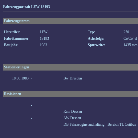
Fahrzeugportrait LEW 18193
Fahrzeugstamm
Hersteller:
LEW
Typ:
250
Fabriknummer:
18193
Achsfolge:
Co'Co'-el
Baujahr:
1983
Spurweite:
1435 mm
Stationierungen
18.08.1983
-
Bw Dresden
Revisionen
-
-
Raw Dessau
-
AW Dessau
-
DB Fahrzeuginstandhaltung - Bereich TI, Cottbus