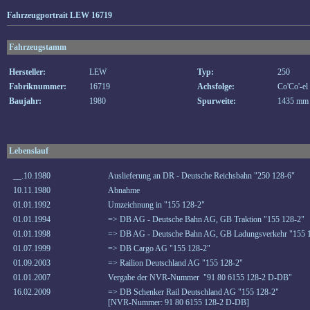
Fahrzeugportrait LEW 16719
Fahrzeugstamm
Hersteller:
LEW
Typ:
250
Fabriknummer:
16719
Achsfolge:
Co'Co'-el
Baujahr:
1980
Spurweite:
1435 mm
Lebenslauf
__.10.1980
Auslieferung an DR - Deutsche Reichsbahn "250 128-6"
10.11.1980
Abnahme
01.01.1992
Umzeichnung in "155 128-2"
01.01.1994
=> DB AG - Deutsche Bahn AG, GB Traktion "155 128-2"
01.01.1998
=> DB AG - Deutsche Bahn AG, GB Ladungsverkehr "155 
01.07.1999
=> DB Cargo AG "155 128-2"
01.09.2003
=> Railion Deutschland AG "155 128-2"
01.01.2007
Vergabe der NVR-Nummer "91 80 6155 128-2 D-DB"
16.02.2009
=> DB Schenker Rail Deutschland AG "155 128-2"
[NVR-Nummer: 91 80 6155 128-2 D-DB]