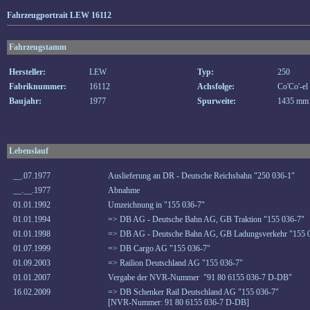
Fahrzeugportrait LEW 16112
Fahrzeugstamm
Hersteller:
LEW
Typ:
250
Fabriknummer:
16112
Achsfolge:
Co'Co'-el
Baujahr:
1977
Spurweite:
1435 mm
Lebenslauf
__.07.1977
Auslieferung an DR - Deutsche Reichsbahn "250 036-1"
__.__.1977
Abnahme
01.01.1992
Umzeichnung in "155 036-7"
01.01.1994
=> DB AG - Deutsche Bahn AG, GB Traktion "155 036-7"
01.01.1998
=> DB AG - Deutsche Bahn AG, GB Ladungsverkehr "155 
01.07.1999
=> DB Cargo AG "155 036-7"
01.09.2003
=> Railion Deutschland AG "155 036-7"
01.01.2007
Vergabe der NVR-Nummer "91 80 6155 036-7 D-DB"
16.02.2009
=> DB Schenker Rail Deutschland AG "155 036-7"
[NVR-Nummer: 91 80 6155 036-7 D-DB]