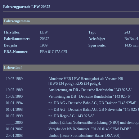
Fahrzeugportrait LEW 20375
Fahrzeugstamm
Hersteller:
LEW
Typ:
243
Fabriknummer:
20375
Achsfolge:
Bo'Bo'-el
Baujahr:
1989
Spurweite:
1435 mm
EBA-Nummer:
EBA 01C17A 925
Lebenslauf
19.07.1989
Abnahme VEB LEW Hennigsdorf als Variante N8
[KWS (34 polig), KDS (34 polig)],
19.07.1989
Auslieferung an DR - Deutsche Reichsbahn "243 925-5"
15.09.1990
Vermietung an DB - Deutsche Bundesbahn "143 925-6"
01.01.1994
=> DB AG - Deutsche Bahn AG, GB Traktion "143 925-6"
01.01.1998
=> DB AG - Deutsche Bahn AG, GB Nahverkehr "143 925-
01.07.1999
=> DB Regio AG "143 925-6"
__.__.2006
Umbau [Einbau Notbremsüberbrückung (NBÜ) und elektropn
01.01.2007
Vergabe der NVR-Nummer "91 80 6143 925-6 D-DB"
25.01.2008
Umbau [neuer Stromabnehmer Bauart DSA 200]