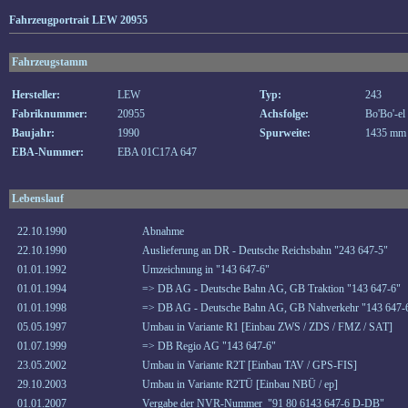
Fahrzeugportrait LEW 20955
Fahrzeugstamm
Hersteller:
LEW
Typ:
243
Fabriknummer:
20955
Achsfolge:
Bo'Bo'-el
Baujahr:
1990
Spurweite:
1435 mm
EBA-Nummer:
EBA 01C17A 647
Lebenslauf
22.10.1990
Abnahme
22.10.1990
Auslieferung an DR - Deutsche Reichsbahn "243 647-5"
01.01.1992
Umzeichnung in "143 647-6"
01.01.1994
=> DB AG - Deutsche Bahn AG, GB Traktion "143 647-6"
01.01.1998
=> DB AG - Deutsche Bahn AG, GB Nahverkehr "143 647-
05.05.1997
Umbau in Variante R1 [Einbau ZWS / ZDS / FMZ / SAT]
01.07.1999
=> DB Regio AG "143 647-6"
23.05.2002
Umbau in Variante R2T [Einbau TAV / GPS-FIS]
29.10.2003
Umbau in Variante R2TÜ [Einbau NBÜ / ep]
01.01.2007
Vergabe der NVR-Nummer "91 80 6143 647-6 D-DB"