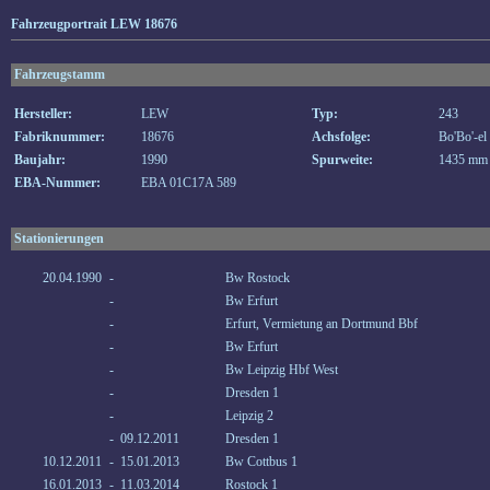
Fahrzeugportrait LEW 18676
Fahrzeugstamm
Hersteller:
LEW
Typ:
243
Fabriknummer:
18676
Achsfolge:
Bo'Bo'-el
Baujahr:
1990
Spurweite:
1435 mm
EBA-Nummer:
EBA 01C17A 589
Stationierungen
20.04.1990
-
Bw Rostock
-
Bw Erfurt
-
Erfurt, Vermietung an Dortmund Bbf
-
Bw Erfurt
-
Bw Leipzig Hbf West
-
Dresden 1
-
Leipzig 2
-
09.12.2011
Dresden 1
10.12.2011
-
15.01.2013
Bw Cottbus 1
16.01.2013
-
11.03.2014
Rostock 1