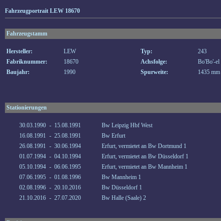
Fahrzeugportrait LEW 18670
Fahrzeugstamm
Hersteller:
LEW
Typ:
243
Fabriknummer:
18670
Achsfolge:
Bo'Bo'-el
Baujahr:
1990
Spurweite:
1435 mm
Stationierungen
30.03.1990
-
15.08.1991
Bw Leipzig Hbf West
16.08.1991
-
25.08.1991
Bw Erfurt
26.08.1991
-
30.06.1994
Erfurt, vermietet an Bw Dortmund 1
01.07.1994
-
04.10.1994
Erfurt, vermietet an Bw Düsseldorf 1
05.10.1994
-
06.06.1995
Erfurt, vermietet an Bw Mannheim 1
07.06.1995
-
01.08.1996
Bw Mannheim 1
02.08.1996
-
20.10.2016
Bw Düsseldorf 1
21.10.2016
-
27.07.2020
Bw Halle (Saale) 2