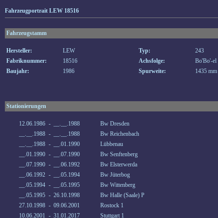
Fahrzeugportrait LEW 18516
Fahrzeugstamm
Hersteller:
LEW
Typ:
243
Fabriknummer:
18516
Achsfolge:
Bo'Bo'-el
Baujahr:
1986
Spurweite:
1435 mm
Stationierungen
12.06.1986
-
__.__.1988
Bw Dresden
__.__.1988
-
__.__.1988
Bw Reichenbach
__.__.1988
-
__.01.1990
Lübbenau
__.01.1990
-
__.07.1990
Bw Senftenberg
__.07.1990
-
__.06.1992
Bw Elsterwerda
__.06.1992
-
__.05.1994
Bw Jüterbog
__.05.1994
-
__.05.1995
Bw Wittenberg
__.05.1995
-
26.10.1998
Bw Halle (Saale) P
27.10.1998
-
09.06.2001
Rostock 1
10.06.2001
-
31.01.2017
Stuttgart 1