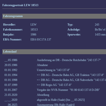
Fahrzeugportrait LEW 18513
Fahrzeugstamm
Hersteller:
LEW
Typ:
243
Fabriknummer:
18513
Achsfolge:
Bo'Bo'-el
Baujahr:
1986
Spurweite:
1435 mm
EBA-Nummer:
EBA 01C17A 137
Lebenslauf
__.05.1986
Auslieferung an DR - Deutsche Reichsbahn "243 137-7"
20.05.1986
Abnahme
01.01.1992
Umzeichnung in "143 137-8"
01.01.1994
=> DB AG - Deutsche Bahn AG, GB Traktion "143 137-8"
01.01.1998
=> DB AG - Deutsche Bahn AG, GB Nahverkehr "143 137-
01.07.1999
=> DB Regio AG "143 137-8"
01.01.2007
Vergabe der NVR-Nummer "91 80 6143 137-8 D-DB"
21.05.2020
Abstellung
__.__.2020
abgestellt in Halle (Saale) [bis __.05.2025]
__.06.2025
Ausmusterung [Bh Halle (Saale)]