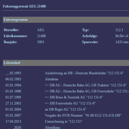
Fahrzeugportrait AEG 21488
Fahrzeugstamm
Hersteller:
AEG
Typ:
112.1
Fabriknummer:
21488
Achsfolge:
Bo'Bo'-el
Baujahr:
1993
Spurweite:
1435 mm
Lebenslauf
__.02.1993
Auslieferung an DB - Deutsche Bundesbahn "112 151-6"
06.02.1993
Abnahme
01.01.1994
=> DB AG - Deutsche Bahn AG, GB Traktion "112 151-6"
01.01.1998
=> DB AG - Deutsche Bahn AG, GB Fernverkehr "112 151-
01.07.1999
=> DB Reise & Touristik AG "112 151-6"
27.11.2003
=> DB Fernverkehr AG "112 151-6"
01.01.2004
an DB Regio AG "112 151-6"
01.01.2007
Vergabe der NVR-Nummer "91 80 6112 151-6 D-DB"
17.04.2013
Umzeichnung in "112 151"
__.__.2020
Abstellung