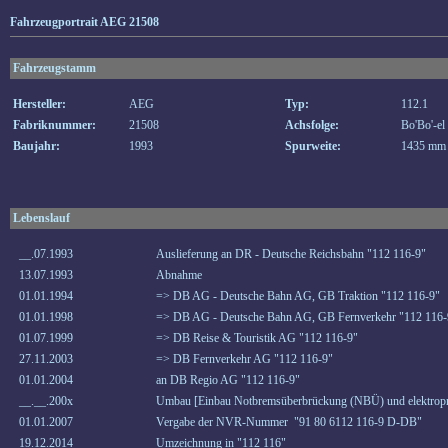
Fahrzeugportrait AEG 21508
Fahrzeugstamm
Hersteller:
AEG
Typ:
112.1
Fabriknummer:
21508
Achsfolge:
Bo'Bo'-el
Baujahr:
1993
Spurweite:
1435 mm
Lebenslauf
__.07.1993
Auslieferung an DR - Deutsche Reichsbahn "112 116-9"
13.07.1993
Abnahme
01.01.1994
=> DB AG - Deutsche Bahn AG, GB Traktion "112 116-9"
01.01.1998
=> DB AG - Deutsche Bahn AG, GB Fernverkehr "112 116-
01.07.1999
=> DB Reise & Touristik AG "112 116-9"
27.11.2003
=> DB Fernverkehr AG "112 116-9"
01.01.2004
an DB Regio AG "112 116-9"
__.__.200x
Umbau [Einbau Notbremsüberbrückung (NBÜ) und elektropn
01.01.2007
Vergabe der NVR-Nummer "91 80 6112 116-9 D-DB"
19.12.2014
Umzeichnung in "112 116"