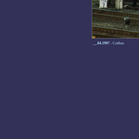
__.04.1997
- Cottbus