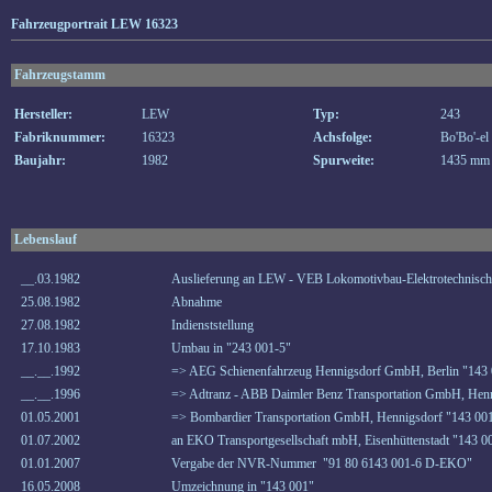
Fahrzeugportrait LEW 16323
Fahrzeugstamm
Hersteller:
LEW
Typ:
243
Fabriknummer:
16323
Achsfolge:
Bo'Bo'-el
Baujahr:
1982
Spurweite:
1435 mm
Lebenslauf
__.03.1982
Auslieferung an LEW - VEB Lokomotivbau-Elektrotechnisch
25.08.1982
Abnahme
27.08.1982
Indienststellung
17.10.1983
Umbau in "243 001-5"
__.__.1992
=> AEG Schienenfahrzeug Hennigsdorf GmbH, Berlin "143 
__.__.1996
=> Adtranz - ABB Daimler Benz Transportation GmbH, Henn
01.05.2001
=> Bombardier Transportation GmbH, Hennigsdorf "143 00
01.07.2002
an EKO Transportgesellschaft mbH, Eisenhüttenstadt "143 0
01.01.2007
Vergabe der NVR-Nummer "91 80 6143 001-6 D-EKO"
16.05.2008
Umzeichnung in "143 001"