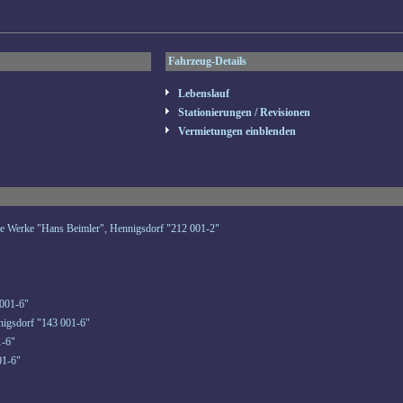
Fahrzeug-Details
Lebenslauf
Stationierungen / Revisionen
Vermietungen einblenden
e Werke "Hans Beimler", Hennigsdorf "212 001-2"
001-6"
igsdorf "143 001-6"
1-6"
01-6"