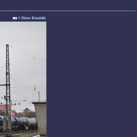
© Dieter Römhild