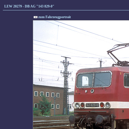
LEW 20279 - DB AG "143 829-0"
zum Fahrzeugportrait