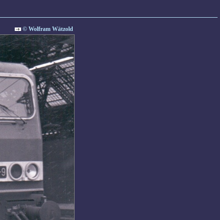
© Wolfram Wätzold