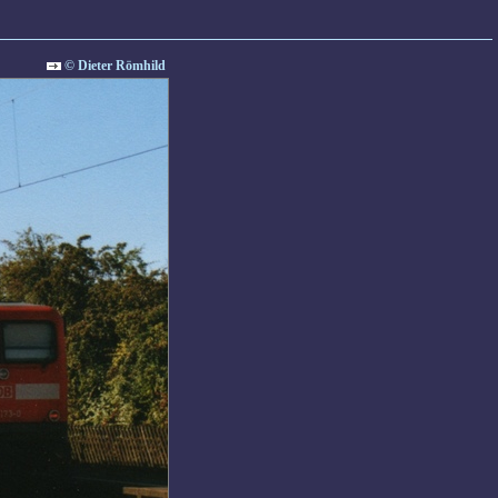
© Dieter Römhild