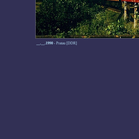
__.__.1990
- Pratau [DDR]