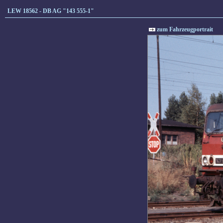
LEW 18562 - DB AG "143 555-1"
zum Fahrzeugportrait