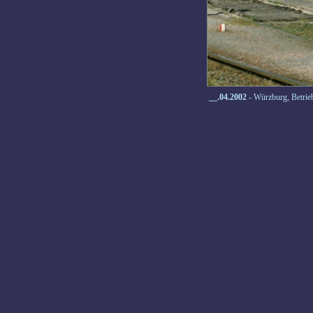
__.04.2002
- Würzburg, Betri