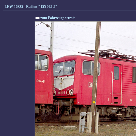
LEW 16335 - Railion "155 075-5"
zum Fahrzeugportrait