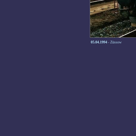
05.04.1994
- Züssow