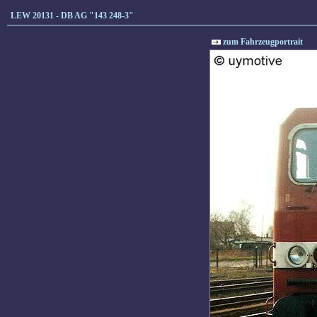
LEW 20131 - DB AG "143 248-3"
zum Fahrzeugportrait